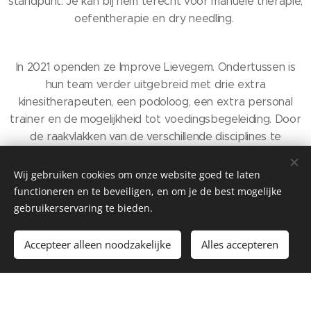
standpunt. Je kan bij hem terecht voor manuele therapie,
oefentherapie en dry needling.
In 2021 openden ze Improve Lievegem. Ondertussen is
hun team verder uitgebreid met drie extra
kinesitherapeuten, een podoloog, een extra personal
trainer en de mogelijkheid tot voedingsbegeleiding. Door
de raakvlakken van de verschillende disciplines te
combineren kan er nog betere zorg voor elk individu
geboden worden.
Wij gebruiken cookies om onze website goed te laten
functioneren en te beveiligen, en om je de best mogelijke
gebruikerservaring te bieden.
Accepteer alleen noodzakelijke
Alles accepteren