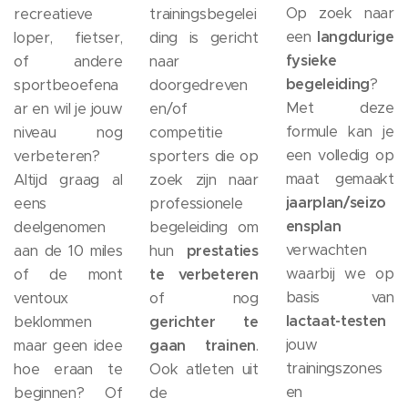
Op zoek naar
recreatieve
trainingsbegelei
een
langdurige
loper, fietser,
ding is gericht
fysieke
of andere
naar
begeleiding
?
sportbeoefena
doorgedreven
Met deze
ar en wil je jouw
en/of
formule kan je
niveau nog
competitie
een volledig op
verbeteren?
sporters die op
maat gemaakt
Altijd graag al
zoek zijn naar
jaarplan/seizo
eens
professionele
ensplan
deelgenomen
begeleiding om
verwachten
aan de 10 miles
hun
prestaties
waarbij we op
of de mont
te verbeteren
basis van
ventoux
of nog
lactaat-testen
beklommen
gerichter te
jouw
maar geen idee
gaan trainen
.
trainingszones
hoe eraan te
Ook atleten uit
en
beginnen? Of
de