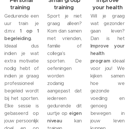
training
training
your health
Gedurende een
Sport je niet
Wil je graag
uur train je
graag alleen?
wat gezonder
d.m.v.
1 op 1
Kom dan samen
gaan leven?
begeleiding
.
met vrienden,
Dan is het
Ideaal dus
familie of
Improve your
indien je wat
collega's
health
extra motivatie
sporten. De
program
ideaal
nodig hebt of
oefeningen
voor jou! We
indien je graag
worden
kijken samen
professioneel
zodanig
hoe we
begeleid wordt
aangepast dat
gezonde
bij het sporten.
iedereen
voeding en
Elke sessie is
gedurende dit
genoeg
gebaseerd op
uurtje op
eigen
bewegen in
jouw persoonlijk
niveau
kan
jouw leven
doel en op
trainen.
kunnen